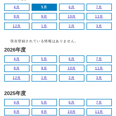
4月
5月
6月
7月
8月
9月
10月
11月
12月
1月
2月
3月
現在登録されている情報はありません。
2026年度
4月
5月
6月
7月
8月
9月
10月
11月
12月
1月
2月
3月
2025年度
4月
5月
6月
7月
8月
9月
10月
11月