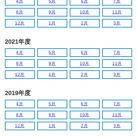
4月
5月
6月
7月
8月
9月
10月
11月
12月
1月
2月
3月
2021年度
4月
5月
6月
7月
8月
9月
10月
11月
12月
1月
2月
3月
2019年度
4月
5月
6月
7月
8月
9月
10月
11月
12月
1月
2月
3月