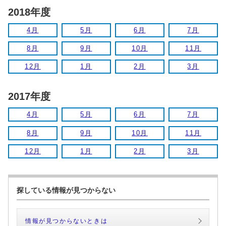
2018年度
4月
5月
6月
7月
8月
9月
10月
11月
12月
1月
2月
3月
2017年度
4月
5月
6月
7月
8月
9月
10月
11月
12月
1月
2月
3月
探している情報が見つからない
情報が見つからないときは