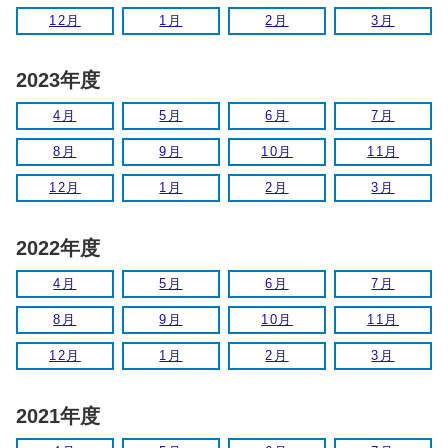
12月
1月
2月
3月
2023年度
4月
5月
6月
7月
8月
9月
10月
11月
12月
1月
2月
3月
2022年度
4月
5月
6月
7月
8月
9月
10月
11月
12月
1月
2月
3月
2021年度