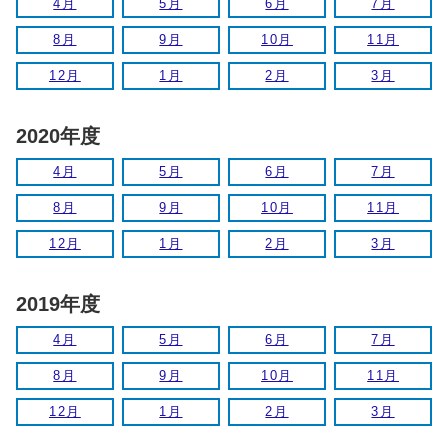
4月
5月
6月
7月
8月
9月
10月
11月
12月
1月
2月
3月
2020年度
4月
5月
6月
7月
8月
9月
10月
11月
12月
1月
2月
3月
2019年度
4月
5月
6月
7月
8月
9月
10月
11月
12月
1月
2月
3月