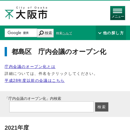
メニュー
検索
他の探し方
検索ヘルプ
都島区 庁内会議のオープン化
庁内会議のオープン化とは
詳細については、件名をクリックしてください。
平成28年度以前の会議はこちら
「庁内会議のオープン化」内検索
2021年度