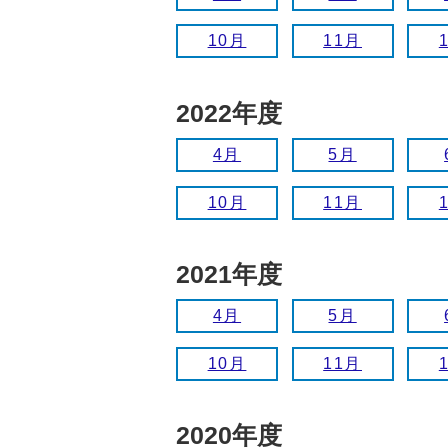
10月
11月
2022年度
4月
5月
10月
11月
2021年度
4月
5月
10月
11月
2020年度