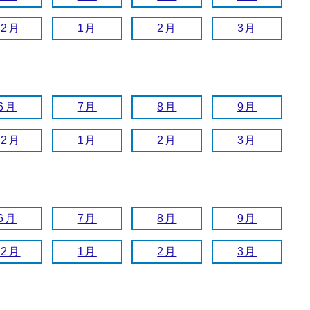
12月
1月
2月
3月
6月
7月
8月
9月
12月
1月
2月
3月
6月
7月
8月
9月
12月
1月
2月
3月