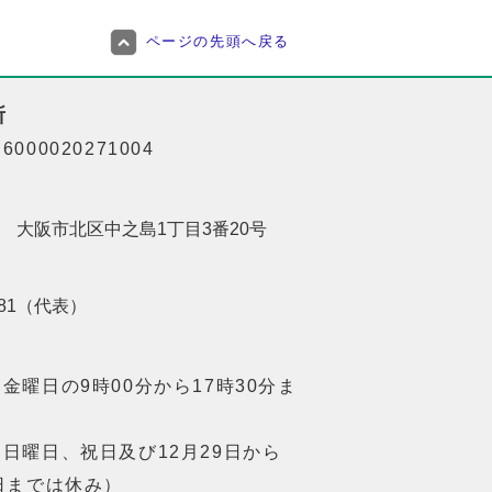
ページの先頭へ戻る
所
000020271004
201 大阪市北区中之島1丁目3番20号
8181（代表）
金曜日の9時00分から17時30分ま
日曜日、祝日及び12月29日から
日までは休み）