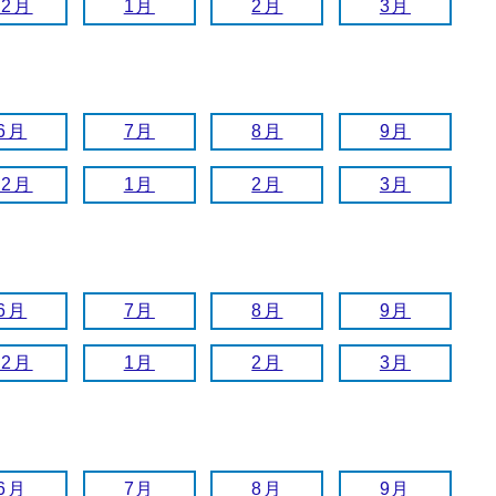
12月
1月
2月
3月
6月
7月
8月
9月
12月
1月
2月
3月
6月
7月
8月
9月
12月
1月
2月
3月
6月
7月
8月
9月