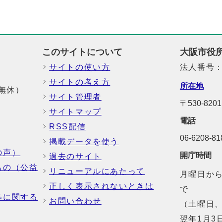
このサイトについて
大阪市役
サイトの使い方
法人番号：6
サイトの考え方
所在地
中無休）
サイト管理者
〒530-8
サイトマップ
電話
RSS配信
06-6208-
掲載データを使う
の声）
開庁時間
過去のサイト
もの（公益
リニューアルにあたって
月曜日から
正しく表示されないときは
で
等に関する
お問い合わせ
（土曜日、
翌年1月3