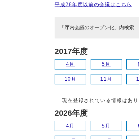
平成28年度以前の会議はこちら
「庁内会議のオープン化」内検索
2017年度
4月
5月
10月
11月
現在登録されている情報はあり
2026年度
4月
5月