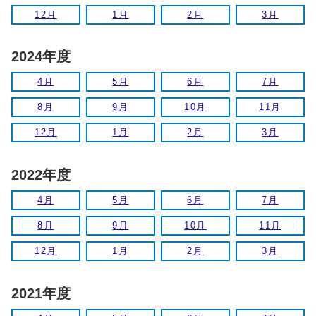
12月
1月
2月
3月
2024年度
4月
5月
6月
7月
8月
9月
10月
11月
12月
1月
2月
3月
2022年度
4月
5月
6月
7月
8月
9月
10月
11月
12月
1月
2月
3月
2021年度