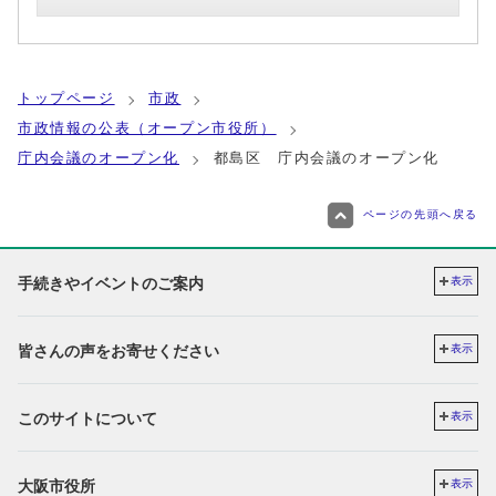
トップページ
市政
市政情報の公表（オープン市役所）
庁内会議のオープン化
都島区 庁内会議のオープン化
ページの先頭へ戻る
手続きやイベントのご案内
表示
皆さんの声をお寄せください
表示
このサイトについて
表示
大阪市役所
表示