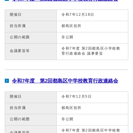
開催日
令和7年12月18日
担当所属
都島区役所
公開の範囲
非公開
令和7年度 第2回都島区小学校教
会議要旨等
育行政連絡会 議事要旨
令和7年度 第2回都島区中学校教育行政連絡会
開催日
令和7年12月5日
担当所属
都島区役所
公開の範囲
非公開
令和7年度 第2回都島区中学校教
会議要旨等