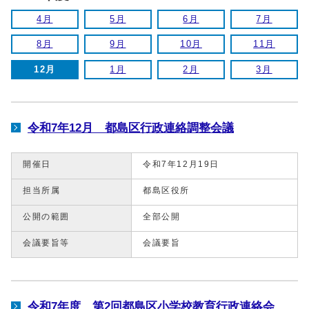
4月
5月
6月
7月
8月
9月
10月
11月
12月
1月
2月
3月
令和7年12月 都島区行政連絡調整会議
開催日
令和7年12月19日
担当所属
都島区役所
公開の範囲
全部公開
会議要旨等
会議要旨
令和7年度 第2回都島区小学校教育行政連絡会