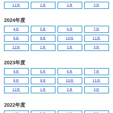
12月
1月
2月
3月
2024年度
4月
5月
6月
7月
8月
9月
10月
11月
12月
1月
2月
3月
2023年度
4月
5月
6月
7月
8月
9月
10月
11月
12月
1月
2月
3月
2022年度