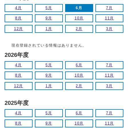
4月
5月
6月
7月
8月
9月
10月
11月
12月
1月
2月
3月
現在登録されている情報はありません。
2026年度
4月
5月
6月
7月
8月
9月
10月
11月
12月
1月
2月
3月
2025年度
4月
5月
6月
7月
8月
9月
10月
11月