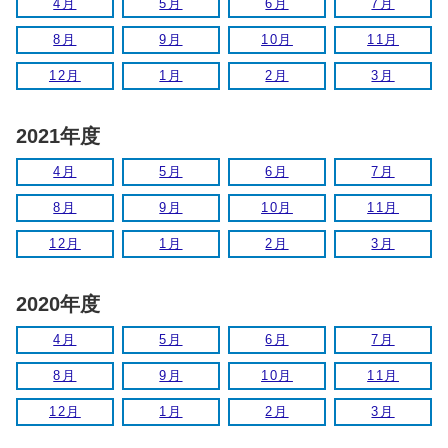
4月
5月
6月
7月
8月
9月
10月
11月
12月
1月
2月
3月
2021年度
4月
5月
6月
7月
8月
9月
10月
11月
12月
1月
2月
3月
2020年度
4月
5月
6月
7月
8月
9月
10月
11月
12月
1月
2月
3月