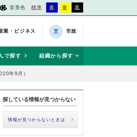
背景色
標準
青
黄
黒
産業・ビジネス
市政
んで探す
組織から探す
20年9月）
探している情報が見つからない
情報が見つからないときは