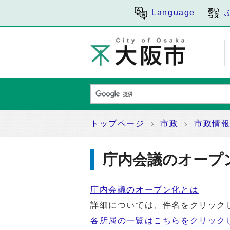
Language
トップページ
市政
市政情
庁内会議のオープ
庁内会議のオープン化とは
詳細については、件名をクリック
各所属の一覧はこちらをクリック