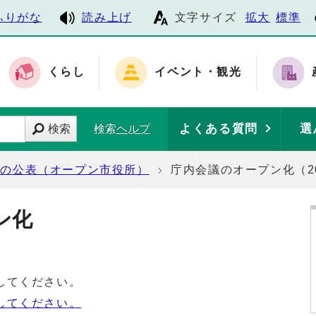
ふりがな
読み上げ
文字サイズ
拡大
標準
くらし
イベント・観光
よくある質問
選
検索
検索ヘルプ
報の公表（オープン市役所）
庁内会議のオープン化（20
ン化
してください。
してください。