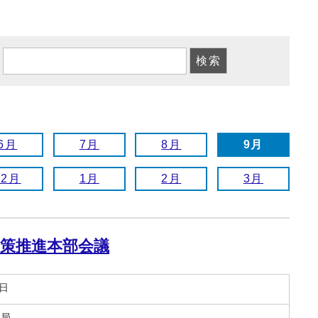
6月
7月
8月
9月
12月
1月
2月
3月
対策推進本部会議
1日
年局