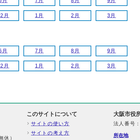
6月
7月
8月
9月
12月
1月
2月
3月
6月
7月
8月
9月
12月
1月
2月
3月
このサイトについて
大阪市役
サイトの使い方
法人番号：6
サイトの考え方
所在地
中無休）