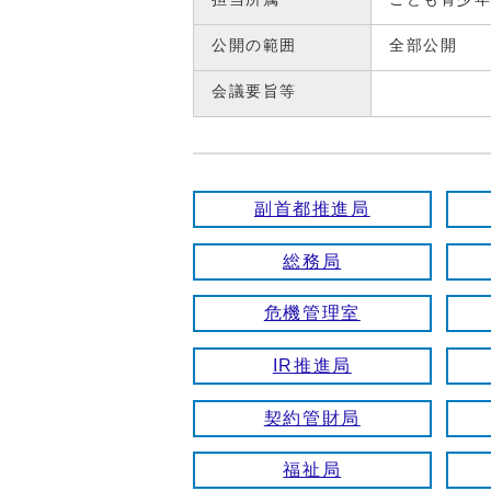
公開の範囲
全部公開
会議要旨等
副首都推進局
総務局
危機管理室
IR推進局
契約管財局
福祉局