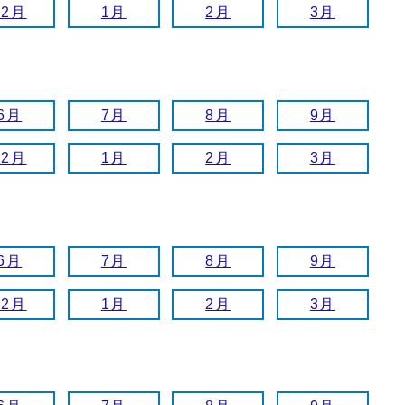
12月
1月
2月
3月
6月
7月
8月
9月
12月
1月
2月
3月
6月
7月
8月
9月
12月
1月
2月
3月