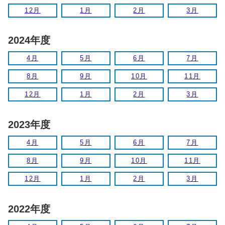
12月
1月
2月
3月
2024年度
4月
5月
6月
7月
8月
9月
10月
11月
12月
1月
2月
3月
2023年度
4月
5月
6月
7月
8月
9月
10月
11月
12月
1月
2月
3月
2022年度