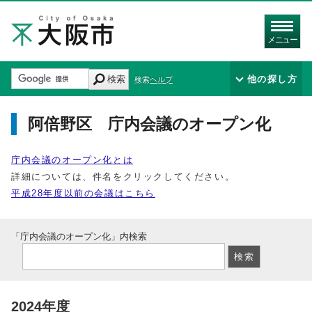
メニュー
検索
他の探し方
検索ヘルプ
阿倍野区 庁内会議のオープン化
庁内会議のオープン化とは
詳細については、件名をクリックしてください。
平成28年度以前の会議はこちら
「庁内会議のオープン化」内検索
2024年度