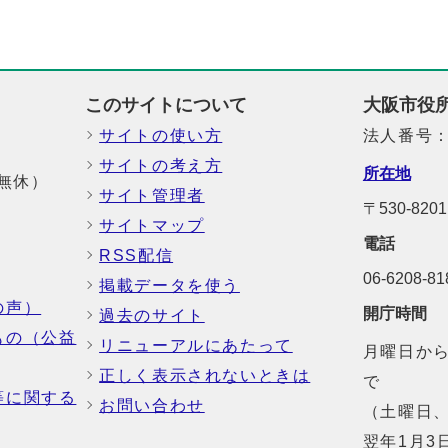
このサイトについて
大阪市役
サイトの使い方
法人番号：6
サイトの考え方
所在地
中無休）
サイト管理者
〒530-8
サイトマップ
電話
RSS配信
06-6208-
掲載データを使う
の声）
開庁時間
過去のサイト
もの（公益
リニューアルにあたって
月曜日から
正しく表示されないときは
で
等に関する
お問い合わせ
（土曜日、
翌年1月3