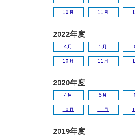
10月
11月
2022年度
4月
5月
10月
11月
2020年度
4月
5月
10月
11月
2019年度