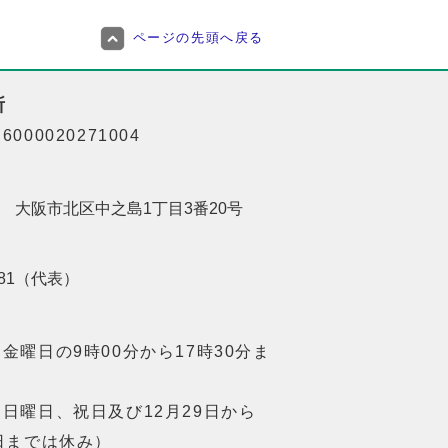
ページの先頭へ戻る
所
000020271004
201 大阪市北区中之島1丁目3番20号
8181（代表）
金曜日の9時00分から17時30分ま
日曜日、祝日及び12月29日から
日までは休み）