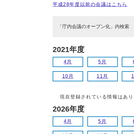
平成28年度以前の会議はこちら
「庁内会議のオープン化」内検索
2021年度
4月
5月
10月
11月
現在登録されている情報はあり
2026年度
4月
5月