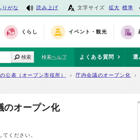
ふりがな
読み上げ
文字サイズ
拡大
標準
くらし
イベント・観光
よくある質問
選
検索
検索ヘルプ
報の公表（オープン市役所）
庁内会議のオープン化
議のオープン化
してください。