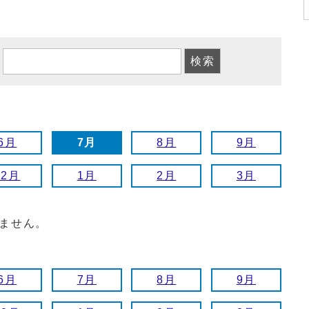
6月
7月
8月
9月
12月
1月
2月
3月
ません。
6月
7月
8月
9月