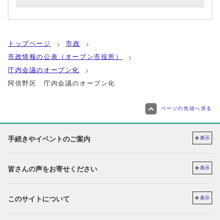
トップページ
市政
市政情報の公表（オープン市役所）
庁内会議のオープン化
阿倍野区 庁内会議のオープン化
ページの先頭へ戻る
手続きやイベントのご案内
表示
皆さんの声をお寄せください
表示
このサイトについて
表示