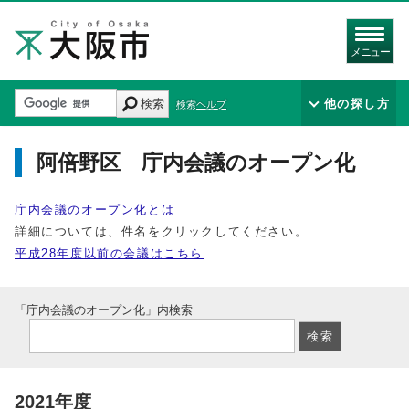
メニュー
検索
他の探し方
検索ヘルプ
阿倍野区 庁内会議のオープン化
庁内会議のオープン化とは
詳細については、件名をクリックしてください。
平成28年度以前の会議はこちら
「庁内会議のオープン化」内検索
2021年度