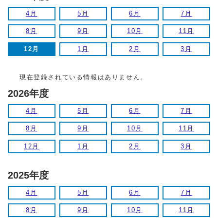
4月
5月
6月
7月
8月
9月
10月
11月
12月
1月
2月
3月
現在登録されている情報はありません。
2026年度
4月
5月
6月
7月
8月
9月
10月
11月
12月
1月
2月
3月
2025年度
4月
5月
6月
7月
8月
9月
10月
11月