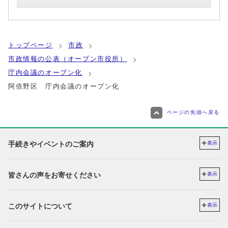
トップページ
市政
市政情報の公表（オープン市役所）
庁内会議のオープン化
阿倍野区 庁内会議のオープン化
ページの先頭へ戻る
手続きやイベントのご案内
表示
皆さんの声をお寄せください
表示
このサイトについて
表示