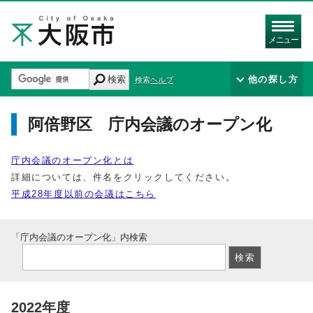
メニュー
検索
他の探し方
検索ヘルプ
阿倍野区 庁内会議のオープン化
庁内会議のオープン化とは
詳細については、件名をクリックしてください。
平成28年度以前の会議はこちら
「庁内会議のオープン化」内検索
2022年度