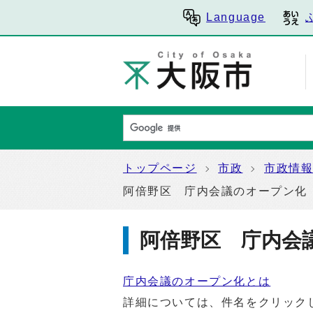
Language
トップページ
市政
市政情
阿倍野区 庁内会議のオープン化
阿倍野区 庁内会
庁内会議のオープン化とは
詳細については、件名をクリック