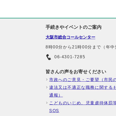
手続きやイベントのご案内
大阪市総合コールセンター
8時00分から21時00分まで（年
06-4301-7285
皆さんの声をお寄せください
市政へのご意見・ご要望（市民
違法又は不適正な職務に関する
通報）
こどものいじめ、児童虐待体罰
SOS