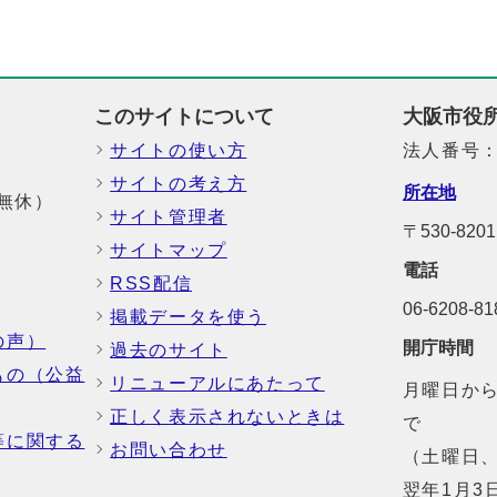
このサイトについて
大阪市役
サイトの使い方
法人番号：6
サイトの考え方
所在地
中無休）
サイト管理者
〒530-8
サイトマップ
電話
RSS配信
06-6208-
掲載データを使う
の声）
開庁時間
過去のサイト
もの（公益
リニューアルにあたって
月曜日から
正しく表示されないときは
で
等に関する
お問い合わせ
（土曜日、
翌年1月3