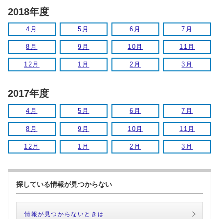
2018年度
4月
5月
6月
7月
8月
9月
10月
11月
12月
1月
2月
3月
2017年度
4月
5月
6月
7月
8月
9月
10月
11月
12月
1月
2月
3月
探している情報が見つからない
情報が見つからないときは