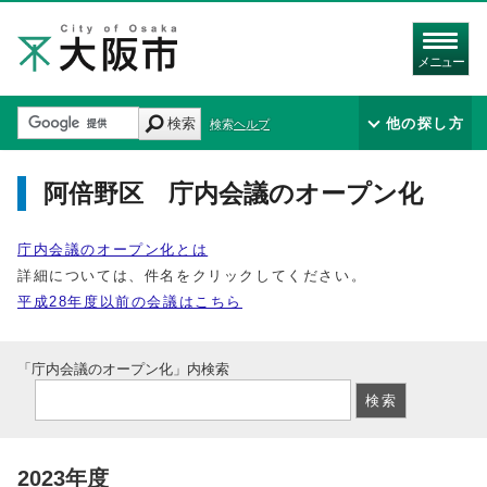
メニュー
検索
他の探し方
検索ヘルプ
阿倍野区 庁内会議のオープン化
庁内会議のオープン化とは
詳細については、件名をクリックしてください。
平成28年度以前の会議はこちら
「庁内会議のオープン化」内検索
2023年度