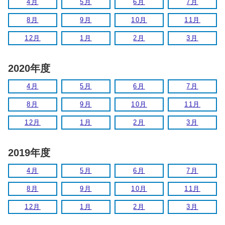
4月
5月
6月
7月
8月
9月
10月
11月
12月
1月
2月
3月
2020年度
4月
5月
6月
7月
8月
9月
10月
11月
12月
1月
2月
3月
2019年度
4月
5月
6月
7月
8月
9月
10月
11月
12月
1月
2月
3月