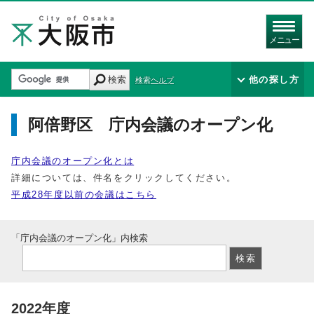
メニュー
検索
他の探し方
検索ヘルプ
阿倍野区 庁内会議のオープン化
庁内会議のオープン化とは
詳細については、件名をクリックしてください。
平成28年度以前の会議はこちら
「庁内会議のオープン化」内検索
2022年度