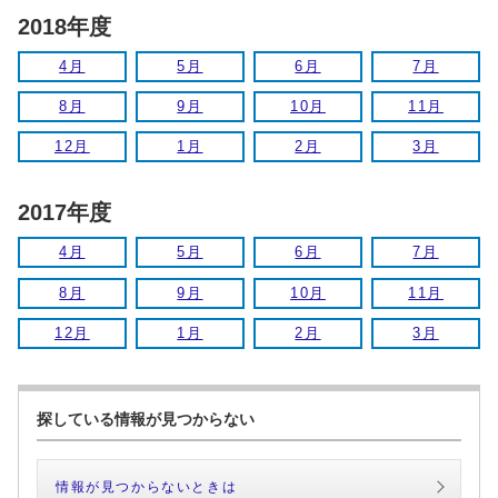
2018年度
4月
5月
6月
7月
8月
9月
10月
11月
12月
1月
2月
3月
2017年度
4月
5月
6月
7月
8月
9月
10月
11月
12月
1月
2月
3月
探している情報が見つからない
情報が見つからないときは