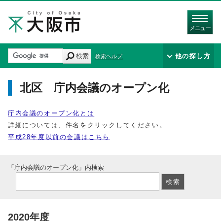
メニュー
検索
他の探し方
検索ヘルプ
北区 庁内会議のオープン化
庁内会議のオープン化とは
詳細については、件名をクリックしてください。
平成28年度以前の会議はこちら
「庁内会議のオープン化」内検索
2020年度