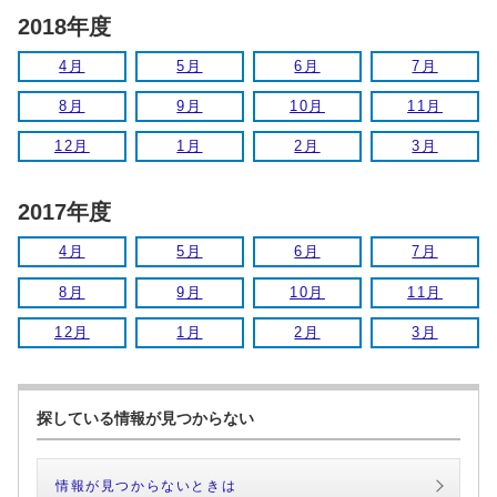
2018年度
4月
5月
6月
7月
8月
9月
10月
11月
12月
1月
2月
3月
2017年度
4月
5月
6月
7月
8月
9月
10月
11月
12月
1月
2月
3月
探している情報が見つからない
情報が見つからないときは