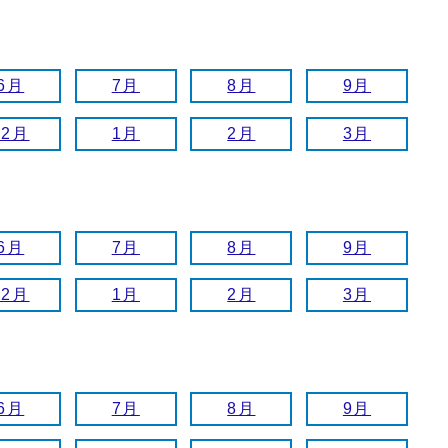
6月
7月
8月
9月
12月
1月
2月
3月
6月
7月
8月
9月
12月
1月
2月
3月
6月
7月
8月
9月