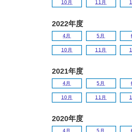
10月
11月
2022年度
4月
5月
10月
11月
2021年度
4月
5月
10月
11月
2020年度
4月
5月