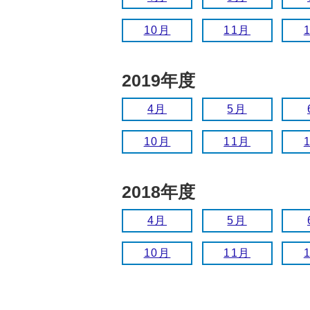
10月
11月
2019年度
4月
5月
10月
11月
2018年度
4月
5月
10月
11月