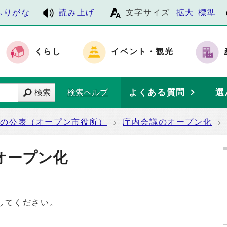
ふりがな
読み上げ
文字サイズ
拡大
標準
くらし
イベント・観光
よくある質問
選
検索
検索ヘルプ
報の公表（オープン市役所）
庁内会議のオープン化
オープン化
してください。