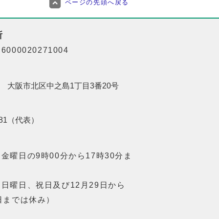
ページの先頭へ戻る
所
000020271004
201 大阪市北区中之島1丁目3番20号
8181（代表）
金曜日の9時00分から17時30分ま
日曜日、祝日及び12月29日から
日までは休み）