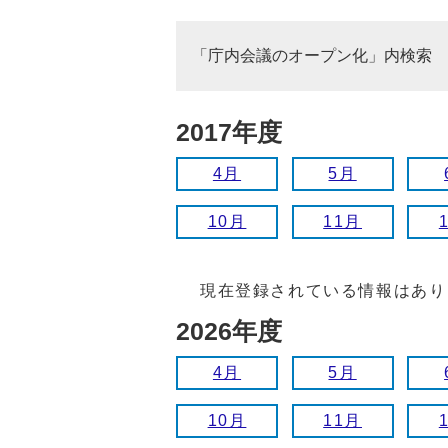
「庁内会議のオープン化」内検索
2017年度
4月
5月
10月
11月
現在登録されている情報はあり
2026年度
4月
5月
10月
11月