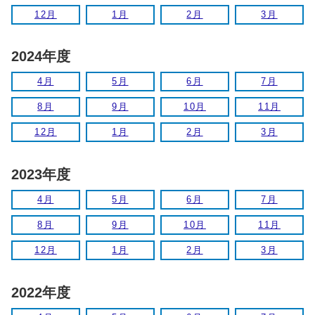
12月
1月
2月
3月
2024年度
4月
5月
6月
7月
8月
9月
10月
11月
12月
1月
2月
3月
2023年度
4月
5月
6月
7月
8月
9月
10月
11月
12月
1月
2月
3月
2022年度