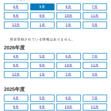
4月
5月
6月
7月
8月
9月
10月
11月
12月
1月
2月
3月
現在登録されている情報はありません。
2026年度
4月
5月
6月
7月
8月
9月
10月
11月
12月
1月
2月
3月
2025年度
4月
5月
6月
7月
8月
9月
10月
11月