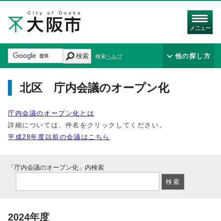
メニュー
検索
他の探し方
検索ヘルプ
北区 庁内会議のオープン化
庁内会議のオープン化とは
詳細については、件名をクリックしてください。
平成28年度以前の会議はこちら
「庁内会議のオープン化」内検索
2024年度