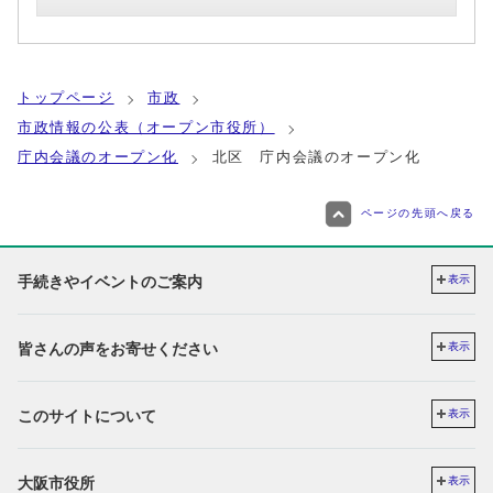
トップページ
市政
市政情報の公表（オープン市役所）
庁内会議のオープン化
北区 庁内会議のオープン化
ページの先頭へ戻る
手続きやイベントのご案内
表示
皆さんの声をお寄せください
表示
このサイトについて
表示
大阪市役所
表示