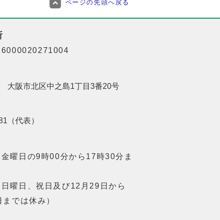
ページの先頭へ戻る
所
000020271004
201 大阪市北区中之島1丁目3番20号
8181（代表）
金曜日の9時00分から17時30分ま
日曜日、祝日及び12月29日から
日までは休み）