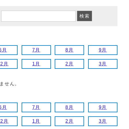
6月
7月
8月
9月
12月
1月
2月
3月
ません。
6月
7月
8月
9月
12月
1月
2月
3月