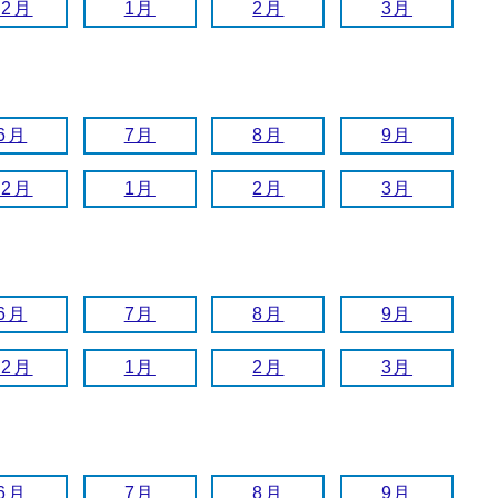
12月
1月
2月
3月
6月
7月
8月
9月
12月
1月
2月
3月
6月
7月
8月
9月
12月
1月
2月
3月
6月
7月
8月
9月