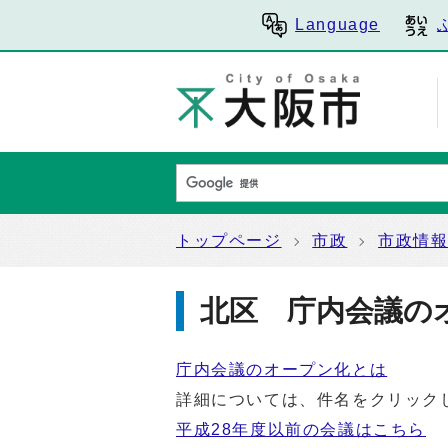
Language
トップページ
市政
市政情
北区 庁内会議の
庁内会議のオープン化とは
詳細については、件名をクリック
平成28年度以前の会議はこちら