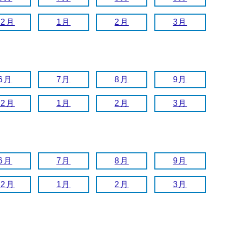
12月
1月
2月
3月
6月
7月
8月
9月
12月
1月
2月
3月
6月
7月
8月
9月
12月
1月
2月
3月