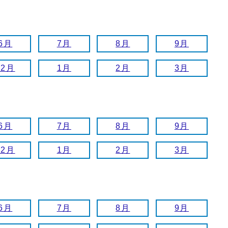
6月
7月
8月
9月
12月
1月
2月
3月
6月
7月
8月
9月
12月
1月
2月
3月
6月
7月
8月
9月