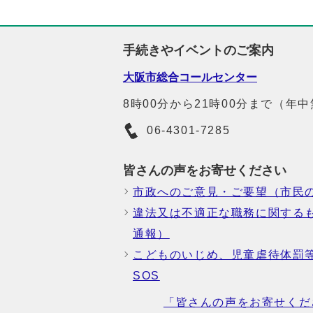
手続きやイベントのご案内
大阪市総合コールセンター
8時00分から21時00分まで（年
06-4301-7285
皆さんの声をお寄せください
市政へのご意見・ご要望（市民
違法又は不適正な職務に関する
通報）
こどものいじめ、児童虐待体罰
SOS
「皆さんの声をお寄せくだ