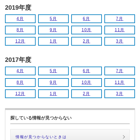
2019年度
4月
5月
6月
7月
8月
9月
10月
11月
12月
1月
2月
3月
2017年度
4月
5月
6月
7月
8月
9月
10月
11月
12月
1月
2月
3月
探している情報が見つからない
情報が見つからないときは