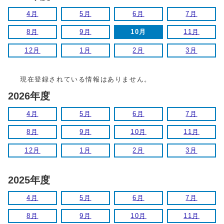
4月
5月
6月
7月
8月
9月
10月
11月
12月
1月
2月
3月
現在登録されている情報はありません。
2026年度
4月
5月
6月
7月
8月
9月
10月
11月
12月
1月
2月
3月
2025年度
4月
5月
6月
7月
8月
9月
10月
11月