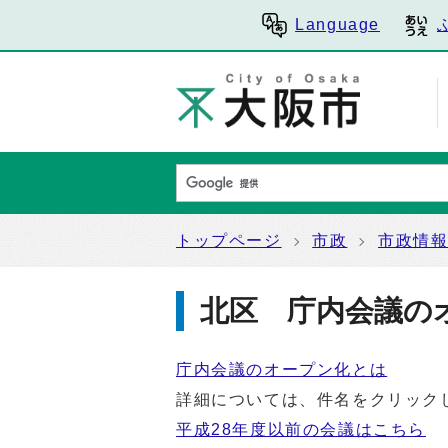
Language
トップページ
市政
市政情
北区 庁内会議の
庁内会議のオープン化とは
詳細については、件名をクリック
平成28年度以前の会議はこちら