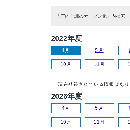
「庁内会議のオープン化」内検索
2022年度
4月
5月
10月
11月
現在登録されている情報はあり
2026年度
4月
5月
10月
11月