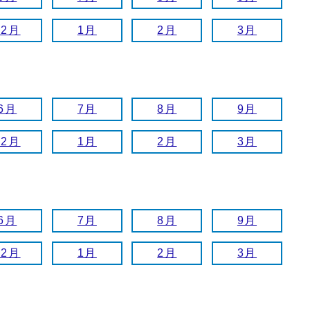
12月
1月
2月
3月
6月
7月
8月
9月
12月
1月
2月
3月
6月
7月
8月
9月
12月
1月
2月
3月