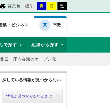
背景色
標準
青
黄
黒
産業・ビジネス
市政
んで探す
組織から探す
北区 庁内会議のオープン化
探している情報が見つからない
情報が見つからないときは