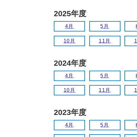
2025年度
4月
5月
10月
11月
2024年度
4月
5月
10月
11月
2023年度
4月
5月