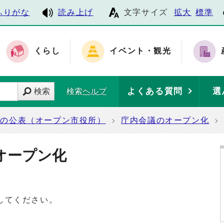
ふりがな
読み上げ
文字サイズ
拡大
標準
くらし
イベント・観光
よくある質問
選
検索
検索ヘルプ
報の公表（オープン市役所）
庁内会議のオープン化
オープン化
してください。