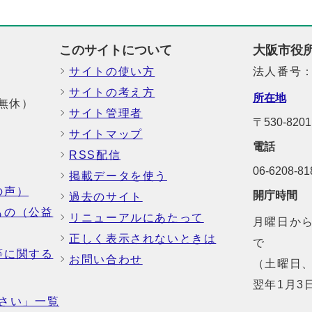
このサイトについて
大阪市役
サイトの使い方
法人番号：6
サイトの考え方
所在地
中無休）
サイト管理者
〒530-8
サイトマップ
電話
RSS配信
06-6208-
掲載データを使う
の声）
開庁時間
過去のサイト
もの（公益
リニューアルにあたって
月曜日から
正しく表示されないときは
で
等に関する
お問い合わせ
（土曜日、
翌年1月3
さい」一覧