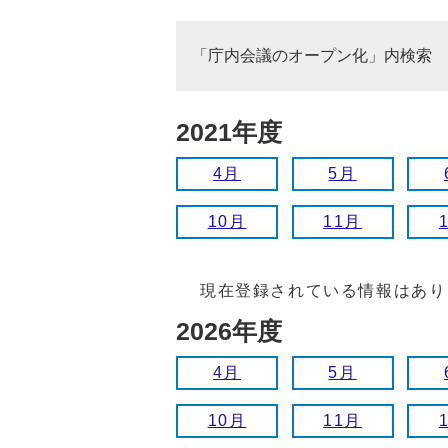
「庁内会議のオープン化」内検索
2021年度
4月
5月
10月
11月
現在登録されている情報はあり
2026年度
4月
5月
10月
11月