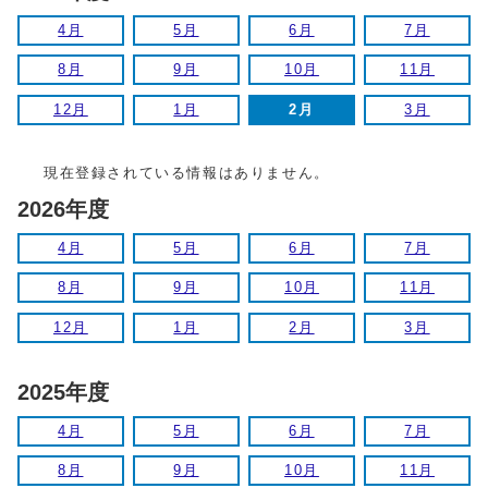
4月
5月
6月
7月
8月
9月
10月
11月
12月
1月
2月
3月
現在登録されている情報はありません。
2026年度
4月
5月
6月
7月
8月
9月
10月
11月
12月
1月
2月
3月
2025年度
4月
5月
6月
7月
8月
9月
10月
11月