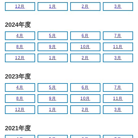
12月
1月
2月
3月
2024年度
4月
5月
6月
7月
8月
9月
10月
11月
12月
1月
2月
3月
2023年度
4月
5月
6月
7月
8月
9月
10月
11月
12月
1月
2月
3月
2021年度