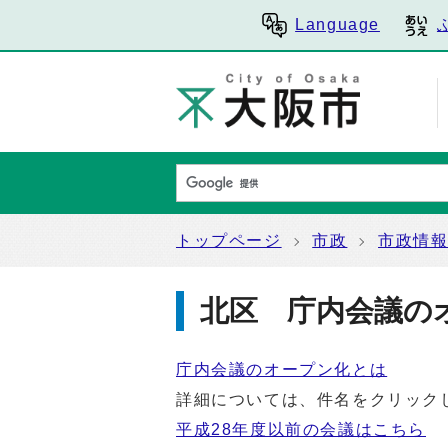
Language
トップページ
市政
市政情
北区 庁内会議の
庁内会議のオープン化とは
詳細については、件名をクリック
平成28年度以前の会議はこちら