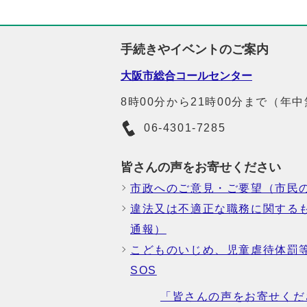
手続きやイベントのご案内
大阪市総合コールセンター
8時00分から21時00分まで（年
06-4301-7285
皆さんの声をお寄せください
市政へのご意見・ご要望（市民
違法又は不適正な職務に関する
通報）
こどものいじめ、児童虐待体罰
SOS
「皆さんの声をお寄せくだ