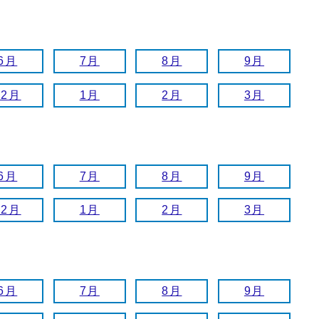
6月
7月
8月
9月
12月
1月
2月
3月
6月
7月
8月
9月
12月
1月
2月
3月
6月
7月
8月
9月