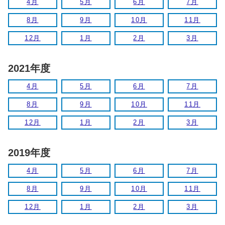
4月
5月
6月
7月
8月
9月
10月
11月
12月
1月
2月
3月
2021年度
4月
5月
6月
7月
8月
9月
10月
11月
12月
1月
2月
3月
2019年度
4月
5月
6月
7月
8月
9月
10月
11月
12月
1月
2月
3月