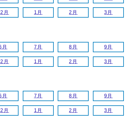
12月
1月
2月
3月
6月
7月
8月
9月
12月
1月
2月
3月
6月
7月
8月
9月
12月
1月
2月
3月