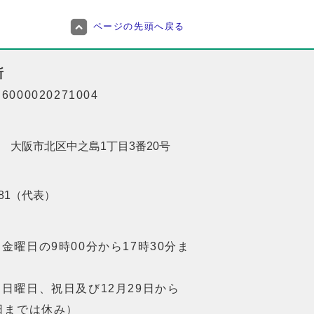
ページの先頭へ戻る
所
000020271004
201 大阪市北区中之島1丁目3番20号
8181（代表）
金曜日の9時00分から17時30分ま
日曜日、祝日及び12月29日から
日までは休み）