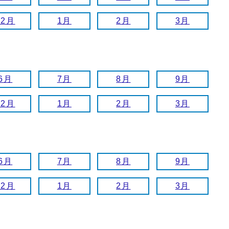
12月
1月
2月
3月
6月
7月
8月
9月
12月
1月
2月
3月
6月
7月
8月
9月
12月
1月
2月
3月