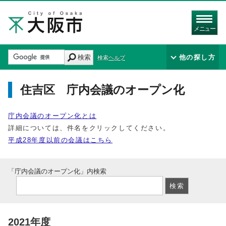
メニュー
検索
他の探し方
検索ヘルプ
住吉区 庁内会議のオープン化
庁内会議のオープン化とは
詳細については、件名をクリックしてください。
平成28年度以前の会議はこちら
「庁内会議のオープン化」内検索
2021年度