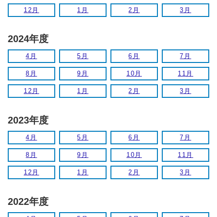
12月
1月
2月
3月
2024年度
4月
5月
6月
7月
8月
9月
10月
11月
12月
1月
2月
3月
2023年度
4月
5月
6月
7月
8月
9月
10月
11月
12月
1月
2月
3月
2022年度