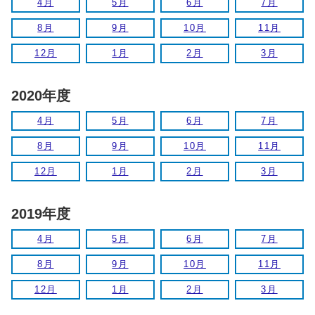
4月
5月
6月
7月
8月
9月
10月
11月
12月
1月
2月
3月
2020年度
4月
5月
6月
7月
8月
9月
10月
11月
12月
1月
2月
3月
2019年度
4月
5月
6月
7月
8月
9月
10月
11月
12月
1月
2月
3月