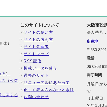
このサイトについて
大阪市役
サイトの使い方
法人番号：6
サイトの考え方
所在地
中無休）
サイト管理者
〒530-8
サイトマップ
電話
RSS配信
06-6208-
掲載データを使う
の声）
開庁時間
過去のサイト
もの（公益
リニューアルにあたって
月曜日から
正しく表示されないときは
で
等に関する
お問い合わせ
（土曜日、
翌年1月3