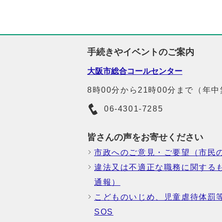
手続きやイベントのご案内
大阪市総合コールセンター
8時00分から21時00分まで（年
06-4301-7285
皆さんの声をお寄せください
市政へのご意見・ご要望（市民
違法又は不適正な職務に関する
通報）
こどものいじめ、児童虐待体罰
SOS