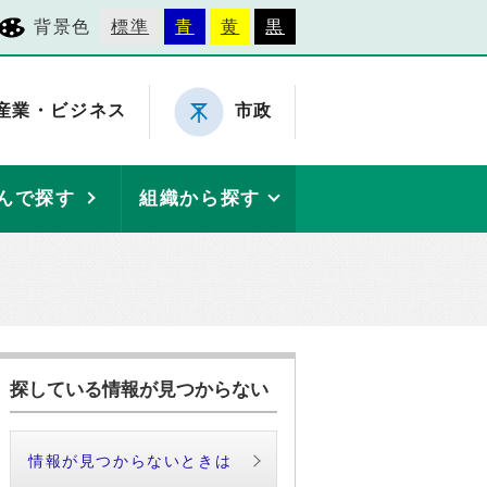
背景色
標準
青
黄
黒
産業・ビジネス
市政
んで探す
組織から探す
探している情報が見つからない
情報が見つからないときは