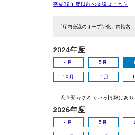
平成28年度以前の会議はこちら
「庁内会議のオープン化」内検索
2024年度
4月
5月
10月
11月
現在登録されている情報はあり
2026年度
4月
5月