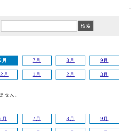
6月
7月
8月
9月
12月
1月
2月
3月
ません。
6月
7月
8月
9月