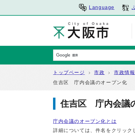
Language
トップページ
市政
市政情
住吉区 庁内会議のオープン化
住吉区 庁内会議
庁内会議のオープン化とは
詳細については、件名をクリック