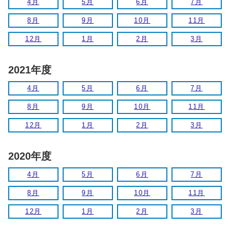
4月
5月
6月
7月
8月
9月
10月
11月
12月
1月
2月
3月
2021年度
4月
5月
6月
7月
8月
9月
10月
11月
12月
1月
2月
3月
2020年度
4月
5月
6月
7月
8月
9月
10月
11月
12月
1月
2月
3月