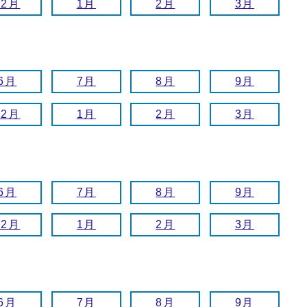
12月
1月
2月
3月
6月
7月
8月
9月
12月
1月
2月
3月
6月
7月
8月
9月
12月
1月
2月
3月
6月
7月
8月
9月