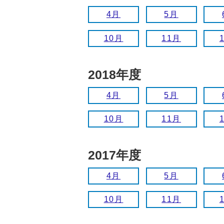
4月
5月
10月
11月
2018年度
4月
5月
10月
11月
2017年度
4月
5月
10月
11月