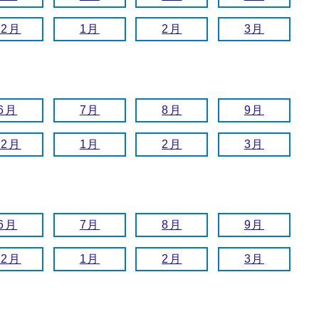
12月
1月
2月
3月
6月
7月
8月
9月
12月
1月
2月
3月
6月
7月
8月
9月
12月
1月
2月
3月