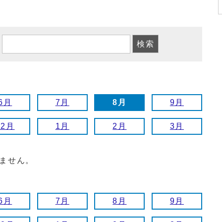
6月
7月
8月
9月
12月
1月
2月
3月
ません。
6月
7月
8月
9月