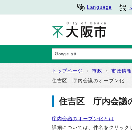
Language
トップページ
市政
市政情
住吉区 庁内会議のオープン化
住吉区 庁内会議
庁内会議のオープン化とは
詳細については、件名をクリック