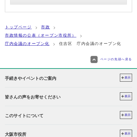
トップページ
市政
市政情報の公表（オープン市役所）
庁内会議のオープン化
住吉区 庁内会議のオープン化
ページの先頭へ戻る
手続きやイベントのご案内
表示
皆さんの声をお寄せください
表示
このサイトについて
表示
大阪市役所
表示