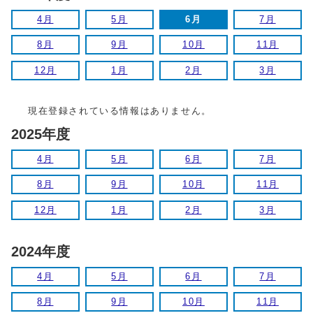
4月
5月
6月
7月
8月
9月
10月
11月
12月
1月
2月
3月
現在登録されている情報はありません。
2025年度
4月
5月
6月
7月
8月
9月
10月
11月
12月
1月
2月
3月
2024年度
4月
5月
6月
7月
8月
9月
10月
11月