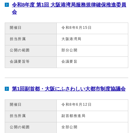
令和8年度 第1回 大阪港湾局服務規律確保推進委員
会
開催日
令和8年6月15日
担当所属
大阪港湾局
公開の範囲
部分公開
会議要旨等
会議要旨
第1回副⾸都・⼤阪にふさわしい⼤都市制度協議会
開催日
令和8年6月12日
担当所属
副首都推進局
公開の範囲
全部公開