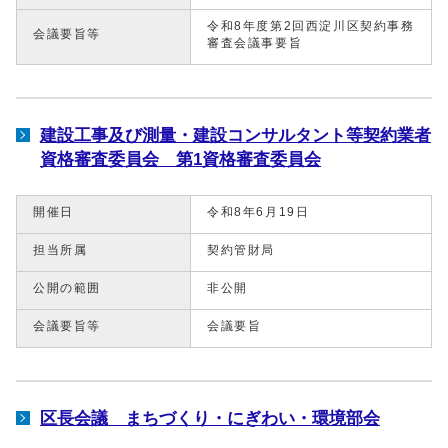
令和8年度第2回西淀川区契約事務
会議要旨等
審査会議事要旨
建設工事及び測量・建設コンサルタント等契約業者
資格審査委員会 第1資格審査委員会
開催日
令和8年6月19日
担当所属
契約管財局
公開の範囲
非公開
会議要旨等
会議要旨
区長会議 まちづくり・にぎわい・環境部会