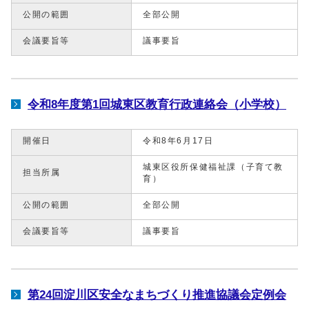
公開の範囲
全部公開
会議要旨等
議事要旨
令和8年度第1回城東区教育行政連絡会（小学校）
開催日
令和8年6月17日
城東区役所保健福祉課（子育て教
担当所属
育）
公開の範囲
全部公開
会議要旨等
議事要旨
第24回淀川区安全なまちづくり推進協議会定例会