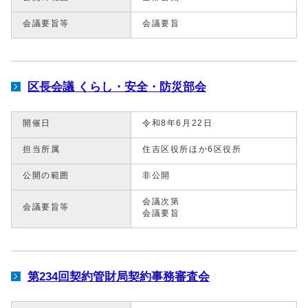
会議要旨等
会議要旨
区長会議 くらし・安全・防災部会
開催日
令和8年6月22日
担当所属
住吉区役所ほか6区役所
公開の範囲
非公開
会議次第
会議要旨等
会議要旨
第234回契約管財局契約事務審査会