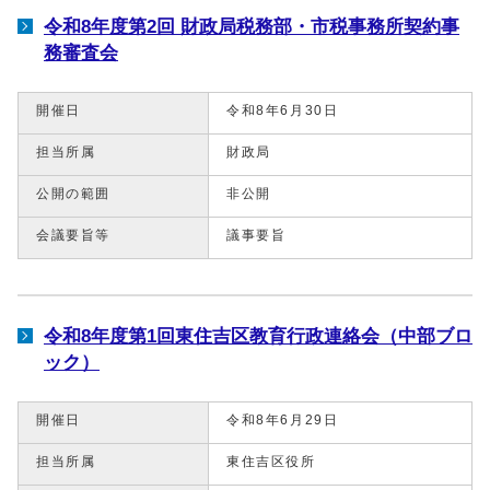
令和8年度第2回 財政局税務部・市税事務所契約事
務審査会
開催日
令和8年6月30日
担当所属
財政局
公開の範囲
非公開
会議要旨等
議事要旨
令和8年度第1回東住吉区教育行政連絡会（中部ブロ
ック）
開催日
令和8年6月29日
担当所属
東住吉区役所