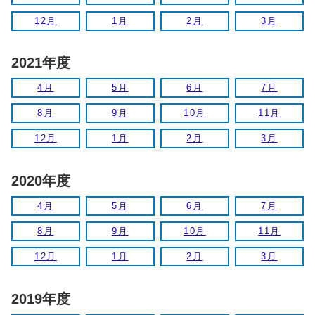
12月
1月
2月
3月
2021年度
4月
5月
6月
7月
8月
9月
10月
11月
12月
1月
2月
3月
2020年度
4月
5月
6月
7月
8月
9月
10月
11月
12月
1月
2月
3月
2019年度