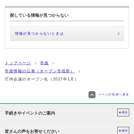
探している情報が見つからない
情報が見つからないときは
トップページ
市政
市政情報の公表（オープン市役所）
庁内会議のオープン化（2027年1月）
ページの先頭へ戻る
手続きやイベントのご案内
表示
皆さんの声をお寄せください
表示