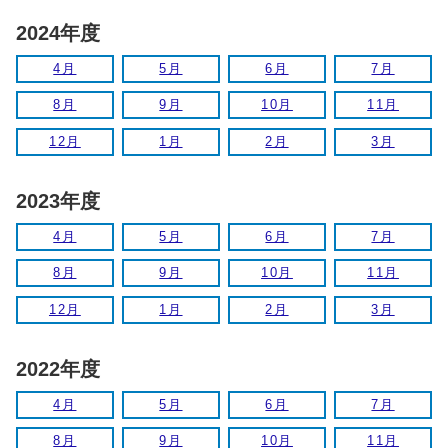
2024年度
4月
5月
6月
7月
8月
9月
10月
11月
12月
1月
2月
3月
2023年度
4月
5月
6月
7月
8月
9月
10月
11月
12月
1月
2月
3月
2022年度
4月
5月
6月
7月
8月
9月
10月
11月