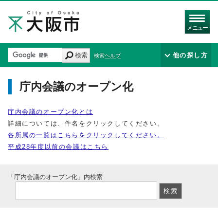
メニュー
検索
他の探し方
検索ヘルプ
庁内会議のオープン化
庁内会議のオープン化とは
詳細については、件名をクリックしてください。
各所属の一覧はこちらをクリックしてください。
平成28年度以前の会議はこちら
「庁内会議のオープン化」内検索