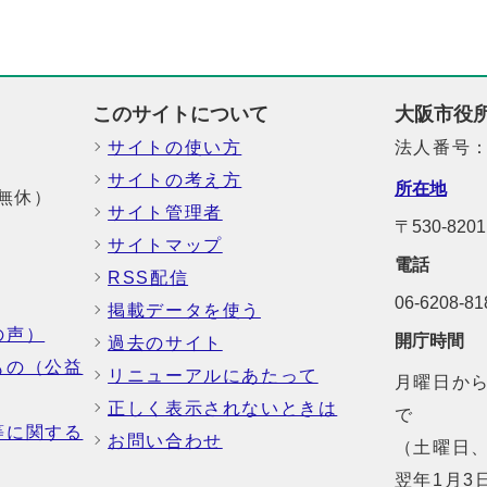
このサイトについて
大阪市役
サイトの使い方
法人番号：6
サイトの考え方
所在地
中無休）
サイト管理者
〒530-8
サイトマップ
電話
RSS配信
06-6208-
掲載データを使う
の声）
開庁時間
過去のサイト
もの（公益
リニューアルにあたって
月曜日から
正しく表示されないときは
で
等に関する
お問い合わせ
（土曜日、
翌年1月3