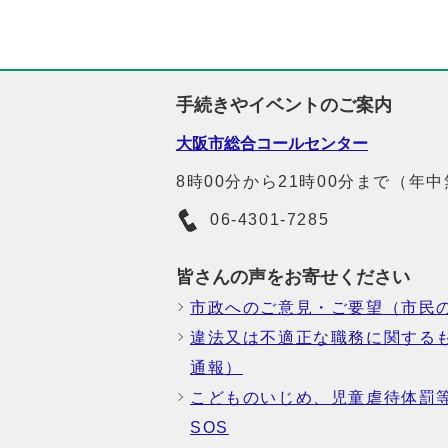
手続きやイベントのご案内
大阪市総合コールセンター
8時00分から21時00分まで（年
06-4301-7285
皆さんの声をお寄せください
市政へのご意見・ご要望（市民
違法又は不適正な職務に関する
通報）
こどものいじめ、児童虐待体罰
SOS