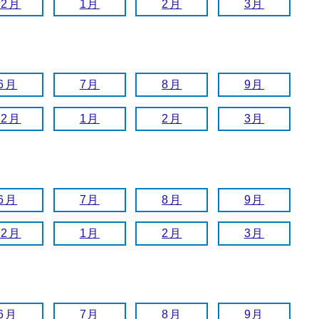
12月
1月
2月
3月
6月
7月
8月
9月
12月
1月
2月
3月
6月
7月
8月
9月
12月
1月
2月
3月
6月
7月
8月
9月