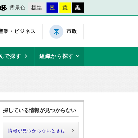
背景色
標準
青
黄
黒
産業・ビジネス
市政
んで探す
組織から探す
探している情報が見つからない
情報が見つからないときは