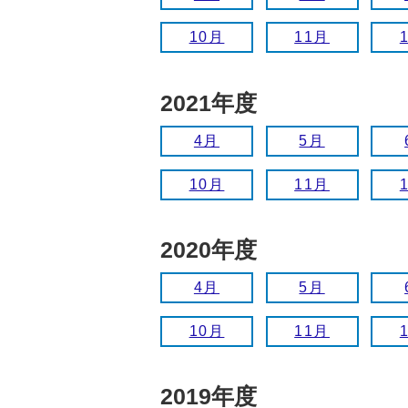
10月
11月
2021年度
4月
5月
10月
11月
2020年度
4月
5月
10月
11月
2019年度