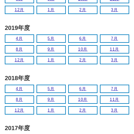
12月
1月
2月
3月
2019年度
4月
5月
6月
7月
8月
9月
10月
11月
12月
1月
2月
3月
2018年度
4月
5月
6月
7月
8月
9月
10月
11月
12月
1月
2月
3月
2017年度