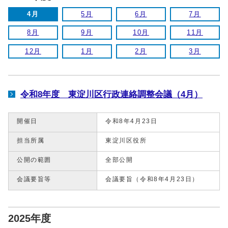
4月
5月
6月
7月
8月
9月
10月
11月
12月
1月
2月
3月
令和8年度 東淀川区行政連絡調整会議（4月）
開催日
令和8年4月23日
担当所属
東淀川区役所
公開の範囲
全部公開
会議要旨等
会議要旨（令和8年4月23日）
2025年度