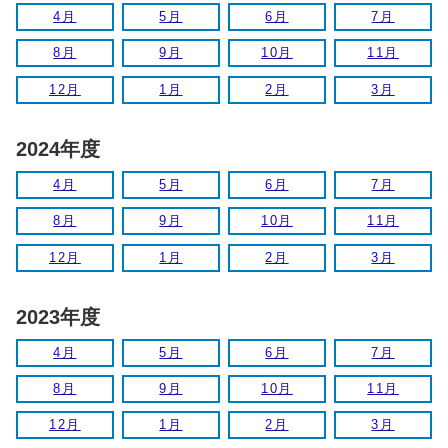
4月
5月
6月
7月
8月
9月
10月
11月
12月
1月
2月
3月
2024年度
4月
5月
6月
7月
8月
9月
10月
11月
12月
1月
2月
3月
2023年度
4月
5月
6月
7月
8月
9月
10月
11月
12月
1月
2月
3月