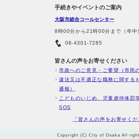
手続きやイベントのご案内
大阪市総合コールセンター
8時00分から21時00分まで（年
06-4301-7285
皆さんの声をお寄せください
市政へのご意見・ご要望（市民
違法又は不適正な職務に関する
通報）
こどものいじめ、児童虐待体罰
SOS
「皆さんの声をお寄せくだ
Copyright (C) City of Osaka All righ