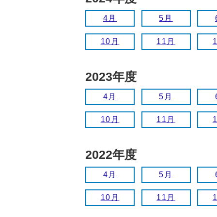
4月
5月
10月
11月
2023年度
4月
5月
10月
11月
2022年度
4月
5月
10月
11月