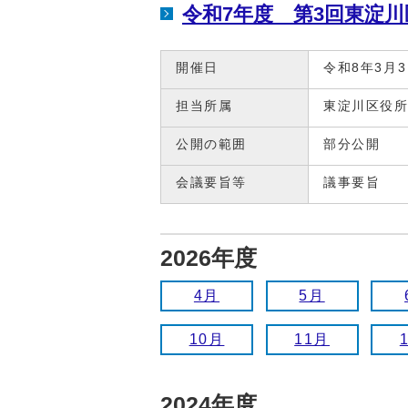
令和7年度 第3回東淀
開催日
令和8年3月
担当所属
東淀川区役
公開の範囲
部分公開
会議要旨等
議事要旨
2026年度
4月
5月
10月
11月
2024年度