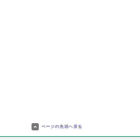
ページの先頭へ戻る