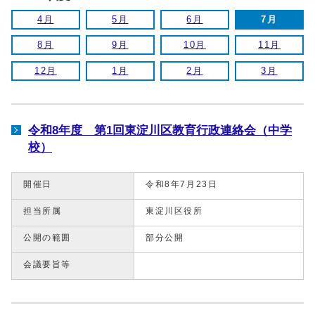
4月
5月
6月
7月
8月
9月
10月
11月
12月
1月
2月
3月
令和8年度 第1回東淀川区教育行政連絡会（中学
校）
開催日
令和8年7月23日
担当所属
東淀川区役所
公開の範囲
部分公開
会議要旨等