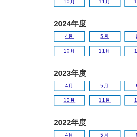
10月
11月
2024年度
4月
5月
10月
11月
2023年度
4月
5月
10月
11月
2022年度
4月
5月