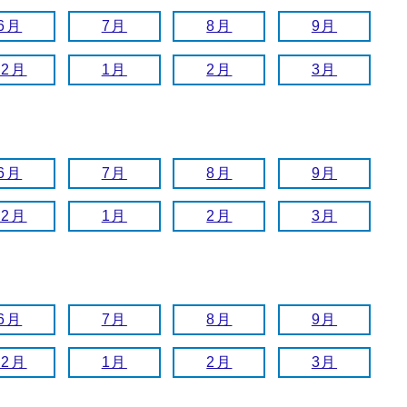
6月
7月
8月
9月
12月
1月
2月
3月
6月
7月
8月
9月
12月
1月
2月
3月
6月
7月
8月
9月
12月
1月
2月
3月