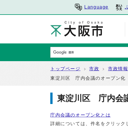
Language
トップページ
市政
市政情
東淀川区 庁内会議のオープン化
東淀川区 庁内会
庁内会議のオープン化とは
詳細については、件名をクリック