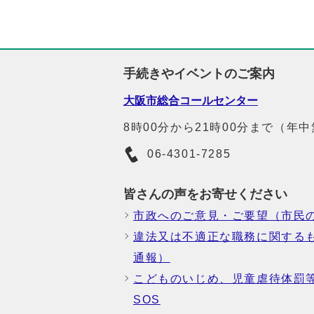
手続きやイベントのご案内
大阪市総合コールセンター
8時00分から21時00分まで（年
06-4301-7285
皆さんの声をお寄せください
市政へのご意見・ご要望（市民
違法又は不適正な職務に関する
通報）
こどものいじめ、児童虐待体罰
SOS