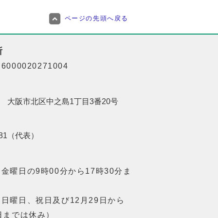
ページの先頭へ戻る
所
000020271004
201 大阪市北区中之島1丁目3番20号
8181（代表）
金曜日の9時00分から17時30分ま
日曜日、祝日及び12月29日から
日までは休み）