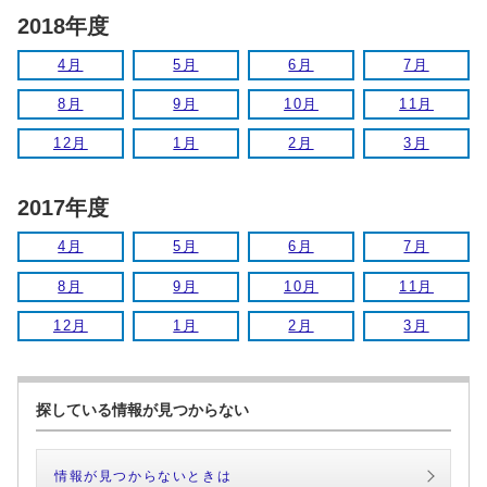
2018年度
4月
5月
6月
7月
8月
9月
10月
11月
12月
1月
2月
3月
2017年度
4月
5月
6月
7月
8月
9月
10月
11月
12月
1月
2月
3月
探している情報が見つからない
情報が見つからないときは