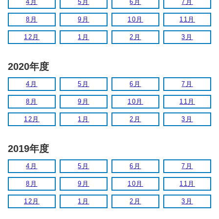
4月
5月
6月
7月
8月
9月
10月
11月
12月
1月
2月
3月
2020年度
4月
5月
6月
7月
8月
9月
10月
11月
12月
1月
2月
3月
2019年度
4月
5月
6月
7月
8月
9月
10月
11月
12月
1月
2月
3月