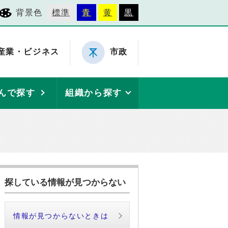
背景色
標準
青
黄
黒
産業・ビジネス
市政
んで探す
組織から探す
探している情報が見つからない
情報が見つからないときは