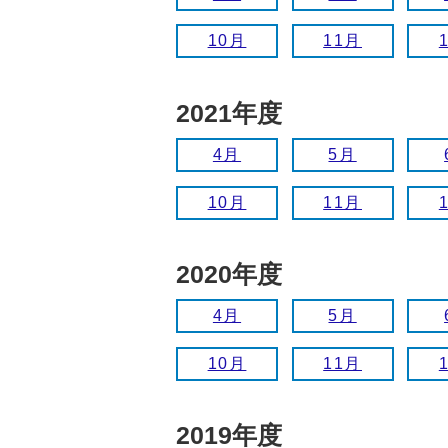
10月
11月
2021年度
4月
5月
10月
11月
2020年度
4月
5月
10月
11月
2019年度