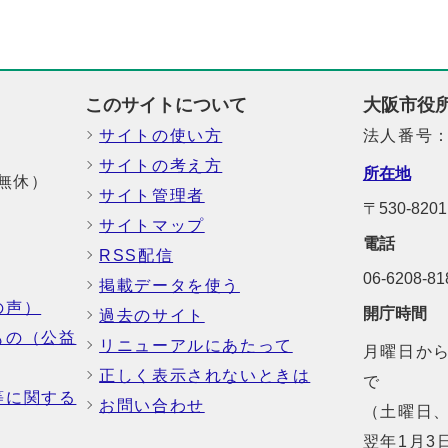
このサイトについて
大阪市役
サイトの使い方
法人番号：6
サイトの考え方
所在地
中無休）
サイト管理者
〒530-8
サイトマップ
電話
RSS配信
06-6208-
掲載データを使う
の声）
開庁時間
過去のサイト
もの（公益
リニューアルにあたって
月曜日から
正しく表示されないときは
で
等に関する
お問い合わせ
（土曜日、
翌年1月3