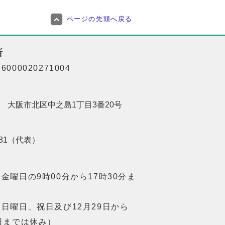
ページの先頭へ戻る
所
000020271004
201 大阪市北区中之島1丁目3番20号
8181（代表）
金曜日の9時00分から17時30分ま
日曜日、祝日及び12月29日から
日までは休み）