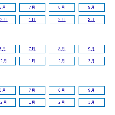
6月
7月
8月
9月
12月
1月
2月
3月
6月
7月
8月
9月
12月
1月
2月
3月
6月
7月
8月
9月
12月
1月
2月
3月