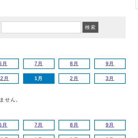
6月
7月
8月
9月
12月
1月
2月
3月
ません。
6月
7月
8月
9月