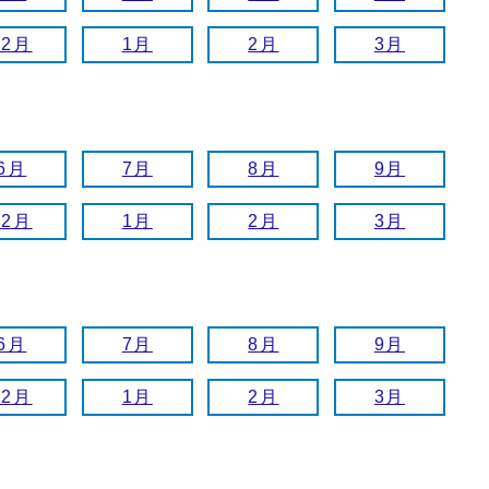
12月
1月
2月
3月
6月
7月
8月
9月
12月
1月
2月
3月
6月
7月
8月
9月
12月
1月
2月
3月