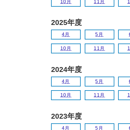
10月
11月
2025年度
4月
5月
10月
11月
2024年度
4月
5月
10月
11月
2023年度
4月
5月