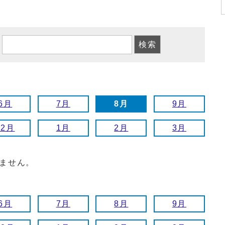
6月
7月
8月
9月
12月
1月
2月
3月
ません。
6月
7月
8月
9月