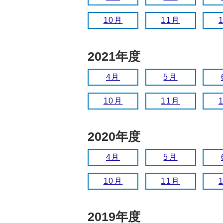
10月
11月
2021年度
4月
5月
10月
11月
2020年度
4月
5月
10月
11月
2019年度