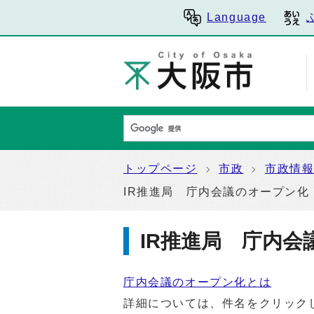
Language
トップページ
市政
市政情
IR推進局 庁内会議のオープン化
IR推進局 庁内会
庁内会議のオープン化とは
詳細については、件名をクリック