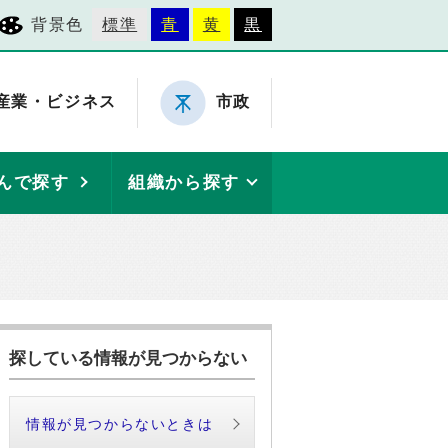
背景色
標準
青
黄
黒
産業・ビジネス
市政
んで探す
組織から探す
探している情報が見つからない
情報が見つからないときは