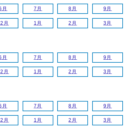
6月
7月
8月
9月
12月
1月
2月
3月
6月
7月
8月
9月
12月
1月
2月
3月
6月
7月
8月
9月
12月
1月
2月
3月