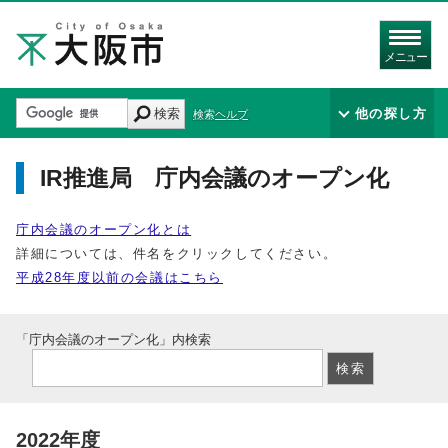
メニュー
検索
他の探し方
検索ヘルプ
IR推進局 庁内会議のオープン化
庁内会議のオープン化とは
詳細については、件名をクリックしてください。
平成28年度以前の会議はこちら
「庁内会議のオープン化」内検索
2022年度